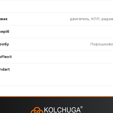
иває
двигатель, КПП, радиа
виріб
робу
Порошково
oFlex®
ndart