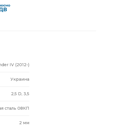
nder IV (2012-)
Украина
2,5 D, 3,5
я сталь 08КП
2 мм