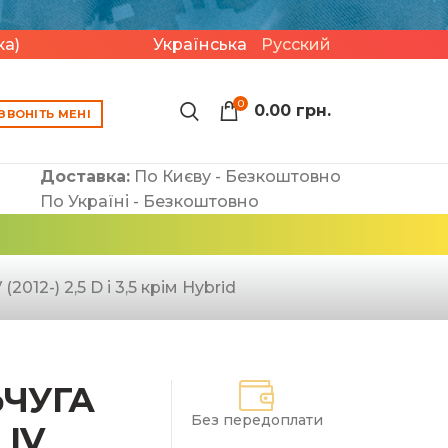
и
ка)
Українська
Русский
0
0.00
грн.
ЗВОНІТЬ МЕНІ
Доставка:
По Києву - Безкоштовно
По Україні - Безкоштовно
012-) 2,5 D і 3,5 крім Hybrid
ЬЧУГА
Без передоплати
 IV