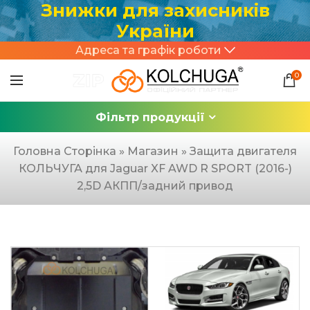
Знижки для захисників
України
Адреса та графік роботи
0
Фільтр продукції
Головна Сторінка
»
Магазин
»
Защита двигателя
КОЛЬЧУГА для Jaguar XF AWD R SPORT (2016-)
2,5D АКПП/задний привод