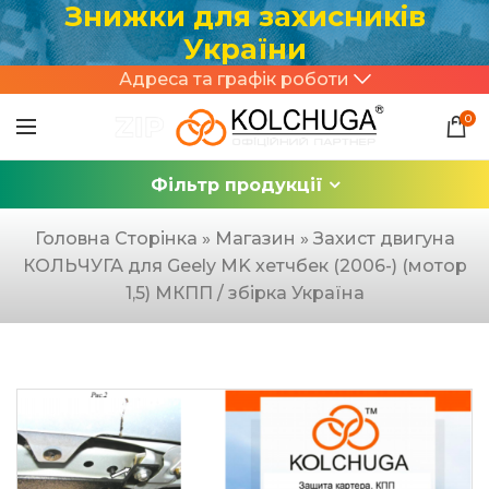
Знижки для захисників
України
Адреса та графік роботи
0
Фільтр продукції
Головна Сторінка
»
Магазин
»
Захист двигуна
КОЛЬЧУГА для Geely MK хетчбек (2006-) (мотор
1,5) МКПП / збірка Україна