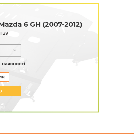
azda 6 GH (2007-2012)
1129
в наявності
ИК
О