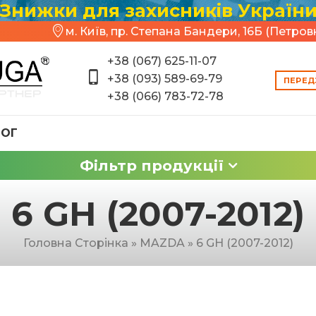
Знижки для захисників Україн
м. Київ, пр. Степана Бандери, 16Б (Петров
+38 (067) 625-11-07
+38 (093) 589-69-79
ПЕРЕД
+38 (066) 783-72-78
ЛОГ
Фільтр продукції
6 GH (2007-2012)
Головна Сторінка
»
MAZDA
»
6 GH (2007-2012)